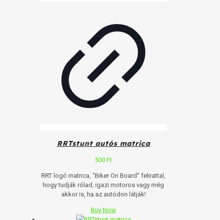
RRTstunt autós matrica
500
Ft
RRT logó matrica, “Biker On Board” felirattal,
hogy tudják rólad, igazi motoros vagy még
akkor is, ha az autódon látják!
Buy Now