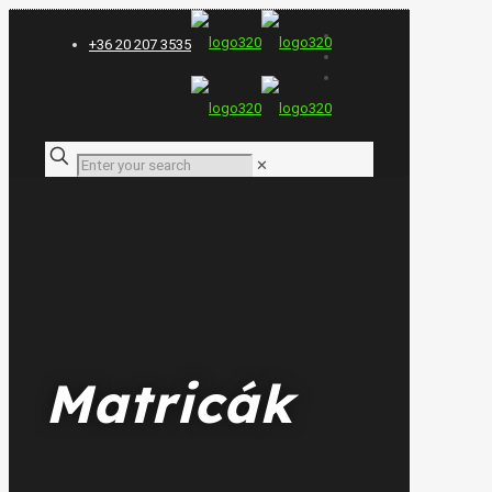
+36 20 207 3535
✕
Matricák