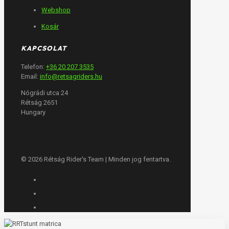
Webshop
Kosár
KAPCSOLAT
Telefon:
+36 20 207 3535
Email:
info@retsagriders.hu
Nógrádi utca 24
Rétság 2651
Hungary
© 2026 Rétság Rider's Team | Minden jog fentartva.