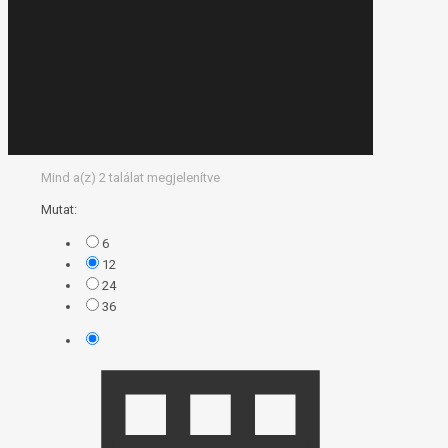
Mind a(z) 2 találat megjelenítve
Mutat:
6
12
24
36