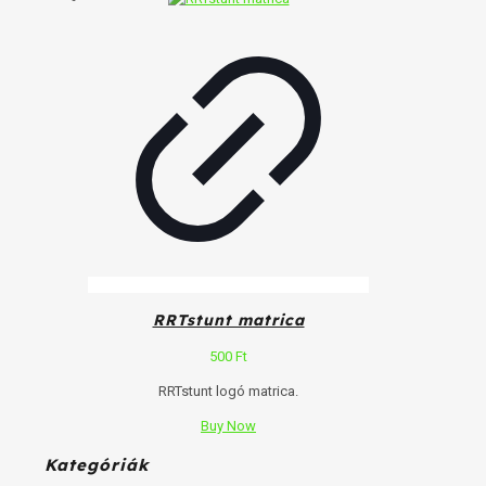
RRTstunt matrica
500
Ft
RRTstunt logó matrica.
Ennek
Buy Now
a
Kategóriák
terméknek