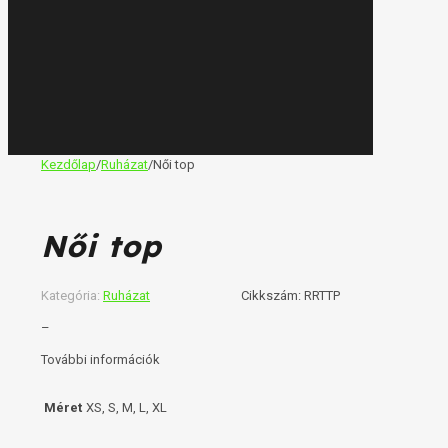
Kezdőlap
/
Ruházat
/
Női top
Női top
Kategória:
Ruházat
Cikkszám:
RRTTP
–
További információk
Méret
XS, S, M, L, XL