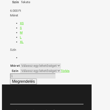
Szín
fekete
6.000
Ft
Méret
XS
S
M
L
XL
Szín
Méret
Szín
Törlés
Női
top
mennyiség