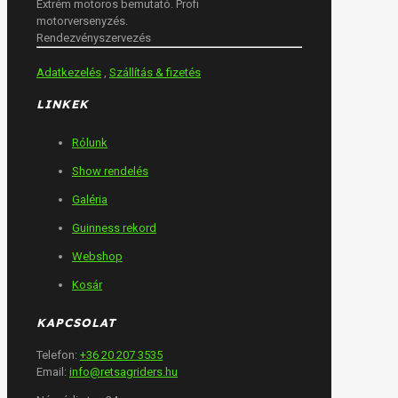
Extrém motoros bemutató. Profi
motorversenyzés.
Rendezvényszervezés
Adatkezelés
,
Szállítás & fizetés
LINKEK
Rólunk
Show rendelés
Galéria
Guinness rekord
Webshop
Kosár
KAPCSOLAT
Telefon:
+36 20 207 3535
Email:
info@retsagriders.hu