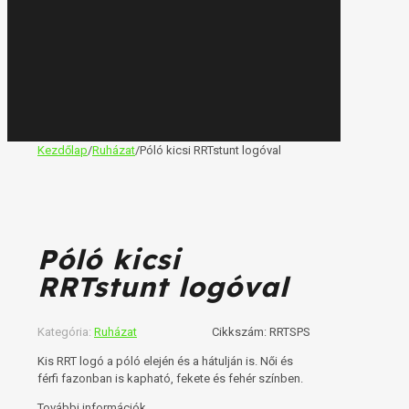
Kezdőlap
/
Ruházat
/
Póló kicsi RRTstunt logóval
Póló kicsi
RRTstunt logóval
Kategória:
Ruházat
Cikkszám:
RRTSPS
Kis RRT logó a póló elején és a hátulján is. Női és
férfi fazonban is kapható, fekete és fehér színben.
További információk