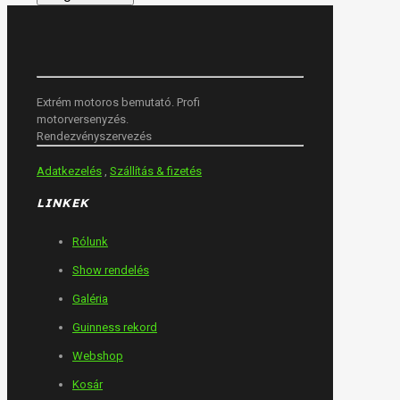
RRTstunt
logóval
mennyiség
Extrém motoros bemutató. Profi
motorversenyzés.
Rendezvényszervezés
Adatkezelés
,
Szállítás & fizetés
LINKEK
Rólunk
Show rendelés
Galéria
Guinness rekord
Webshop
Kosár