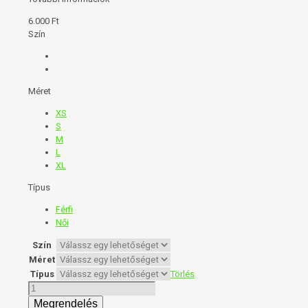
6.000
Ft
Szín
Méret
XS
S
M
L
XL
Típus
Férfi
Női
Szín
Méret
Típus
Törlés
Póló
kicsi